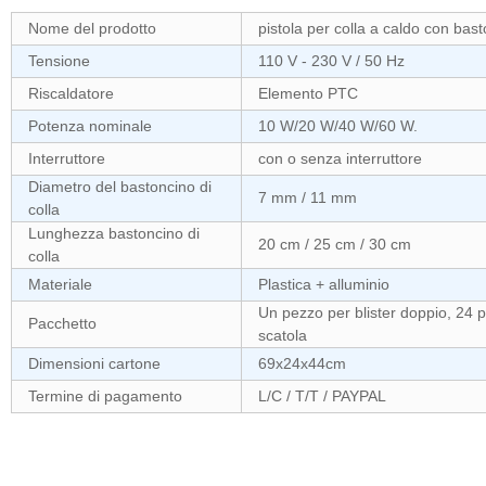
Nome del prodotto
pistola per colla a caldo con bas
Tensione
110 V - 230 V / 50 Hz
Riscaldatore
Elemento PTC
Potenza nominale
10 W/20 W/40 W/60 W.
Interruttore
con o senza interruttore
Diametro del bastoncino di
7 mm / 11 mm
colla
Lunghezza bastoncino di
20 cm / 25 cm / 30 cm
colla
Materiale
Plastica + alluminio
Un pezzo per blister doppio, 24 p
Pacchetto
scatola
Dimensioni cartone
69x24x44cm
Termine di pagamento
L/C / T/T / PAYPAL