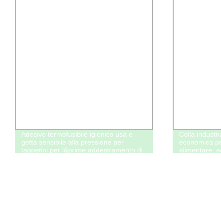
Adesivo termofusibile igienico usa e
Colla industr
getta sensibile alla pressione per
economica per
tappetini per l&prime;addestramento di
alimentare, a
cuccioli