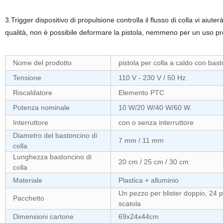
3.Trigger dispositivo di propulsione controlla il flusso di colla vi aiute
qualità, non è possibile deformare la pistola, nemmeno per un uso pr
Nome del prodotto
pistola per colla a caldo con bas
Tensione
110 V - 230 V / 50 Hz
Riscaldatore
Elemento PTC
Potenza nominale
10 W/20 W/40 W/60 W.
Interruttore
con o senza interruttore
Diametro del bastoncino di
7 mm / 11 mm
colla
Lunghezza bastoncino di
20 cm / 25 cm / 30 cm
colla
Materiale
Plastica + alluminio
Un pezzo per blister doppio, 24 p
Pacchetto
scatola
Dimensioni cartone
69x24x44cm