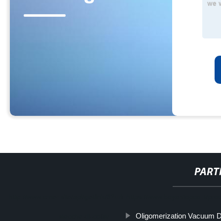
PART
http://www.cmer.site/api/getlink/8?url=https://www.boyantopco.it/pr
Oligomerization Vacuum D
stecche-di-colla/