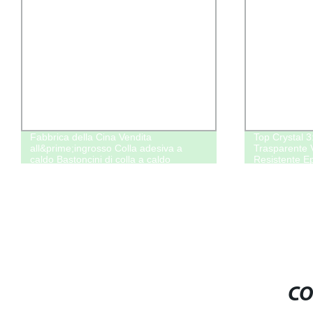
Fabbrica della Cina Vendita
Top Crystal 3
all&prime;ingrosso Colla adesiva a
Trasparente V
caldo Bastoncini di colla a caldo
Resistente E
Fai-da-te Art
CO