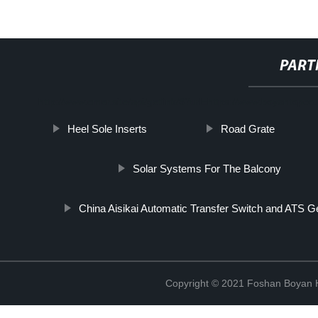
PART
http://www.cmer.site/api/getlink/8?url=https://www.boyantopco.i
Heel Sole Inserts
Road Grate
Solar Systems For The Balcony
China Aisikai Automatic Transfer Switch and ATS G
Copyright © 2021 Foshan Boyan H