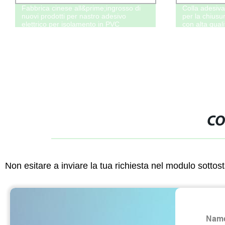
Fabbrica cinese all&prime;ingrosso di
Colla adesiva
nuovi prodotti per nastro adesivo
per la chiusu
elettrico per isolamento in PVC
con alta quali
(6mil*3/4&quot; *18m)
CO
Non esitare a inviare la tua richiesta nel modulo sotto