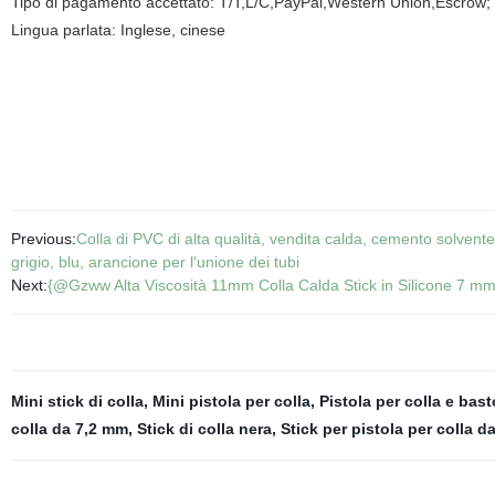
Tipo di pagamento accettato: T/T,L/C,PayPal,Western Union,Escrow;
Lingua parlata: Inglese, cinese
Previous:
Colla di PVC di alta qualità, vendita calda, cemento solvente
grigio, blu, arancione per l′unione dei tubi
Next:
{@Gzww Alta Viscosità 11mm Colla Calda Stick in Silicone 7 mm C
Mini stick di colla
,
Mini pistola per colla
,
Pistola per colla e bast
colla da 7,2 mm
,
Stick di colla nera
,
Stick per pistola per colla d