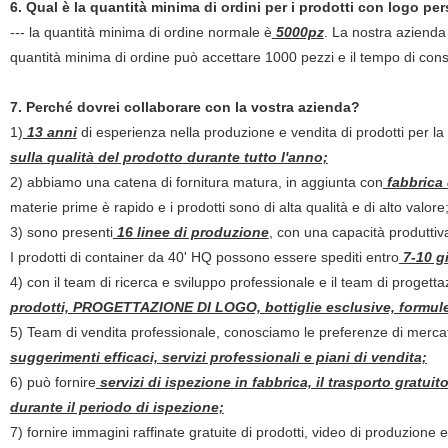
6. Qual è la quantità minima di ordini per i prodotti con logo p
--- la quantità minima di ordine normale è
5000pz
. La nostra azienda 
quantità minima di ordine può accettare 1000 pezzi e il tempo di con
7. Perché dovrei collaborare con la vostra azienda?
1)
13 anni
di esperienza nella produzione e vendita di prodotti per la c
sulla qualità del prodotto durante tutto l'anno;
2) abbiamo una catena di fornitura matura, in aggiunta con
fabbrica 
materie prime è rapido e i prodotti sono di alta qualità e di alto valore
3) sono presenti
16 linee di produzione
, con una capacità produttiv
I prodotti di container da 40' HQ possono essere spediti entro
7-10 gi
4) con il team di ricerca e sviluppo professionale e il team di progett
prodotti, PROGETTAZIONE DI LOGO, bottiglie esclusive, formule es
5) Team di vendita professionale, conosciamo le preferenze di mercato d
suggerimenti efficaci, servizi professionali e piani di vendita;
6) può fornire
servizi di ispezione in fabbrica, il trasporto gratuit
durante il periodo di ispezione;
7) fornire immagini raffinate gratuite di prodotti, video di produzione 