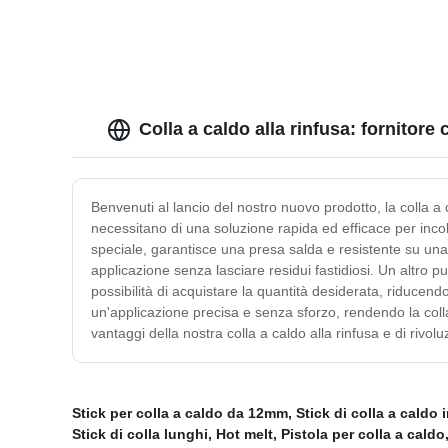
dimensioni, fabbrica in Cina, buona
capacità di adesione
Colla a caldo alla rinfusa: fornitore
Benvenuti al lancio del nostro nuovo prodotto, la colla a
necessitano di una soluzione rapida ed efficace per incolla
speciale, garantisce una presa salda e resistente su una 
applicazione senza lasciare residui fastidiosi. Un altro p
possibilità di acquistare la quantità desiderata, riducend
un'applicazione precisa e senza sforzo, rendendo la colla a
vantaggi della nostra colla a caldo alla rinfusa e di rivolu
Stick per colla a caldo da 12mm
,
Stick di colla a caldo 
Stick di colla lunghi
,
Hot melt
,
Pistola per colla a caldo