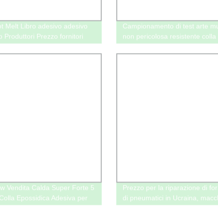
t Melt Libro adesivo adesivo
Campionamento di test arte m
 Produttori Prezzo fornitori
non pericolosa resistente colla
caldo pesante
 Vendita Calda Super Forte 5
Prezzo per la riparazione di fo
 Colla Epossidica Adesiva per
di pneumatici in Ucraina, macc
Auto e Ferramenta
applicatrice di colla a caldo