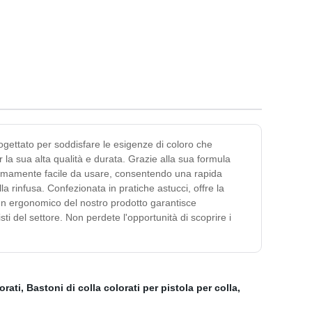
tici a
rico ad
ogettato per soddisfare le esigenze di coloro che
r la sua alta qualità e durata. Grazie alla sua formula
estremamente facile da usare, consentendo una rapida
la rinfusa. Confezionata in pratiche astucci, offre la
sign ergonomico del nostro prodotto garantisce
sti del settore. Non perdete l'opportunità di scoprire i
orati
,
Bastoni di colla colorati per pistola per colla
,