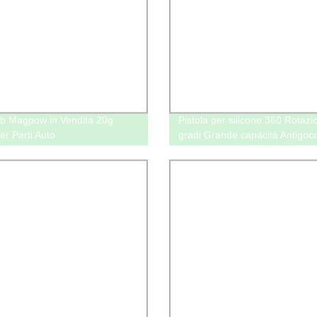
Ab Magpow in Vendita 20g
Pistola per silicone 360 Rotazi
er Parti Auto
gradi Grande capacità Antigocc
Sigillatura Sigillante Profession
Silicone