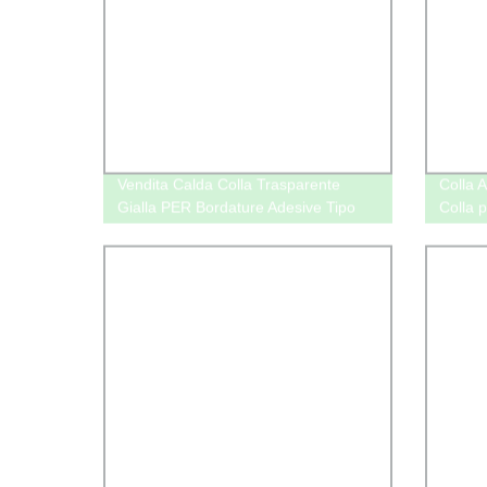
Vendita Calda Colla Trasparente
Colla 
Gialla PER Bordature Adesive Tipo
Colla p
Hot Melt Alta Temperatura Colla
Hotmelt per Bordatura in PVC