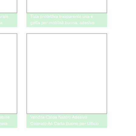
urale
Tuta protettiva trasparente usa e
 a
getta per mobilità buona, adesivo
termofusibile, prezzo igienico
rature
Vendita Calda Nastro Adesivo
hina
Colorato A4 Carta Buono per Ufficio
Scuola Nastro Adesivo