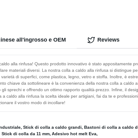
Automechanika Mosca, pneuma
prova di foratura e a prova di
esplosione in materiale polime
alta resistenza
 cinese all'ingrosso e OEM
Reviews
 caldo alla rinfusa! Questo prodotto innovativo è stato appositamente pr
re materiali diversi. La nostra colla a caldo alla rinfusa si distingue pe
varietà di superfici, come plastica, legno, vetro e stoffa. Inoltre, è 
unto chiave da sottolineare è la convenienza della nostra colla a caldo al
o gli sprechi e offrendo un ottimo rapporto qualità-prezzo. Infine, il de
 caldo alla rinfusa la scelta ideale per artigiani, fai da te e professioni
zionare il vostro modo di incollare!
industriale
,
Stick di colla a caldo grandi
,
Bastoni di colla a caldo d
,
Stick di colla da 11 mm
,
Adesivo hot melt Eva
,