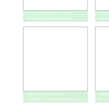
Vendite Calde Colla Anti Fungo
EVA Ho
Waterproof Epossidica Adesivo
adesivo
Nastro adesivo BOPP per
Magpow
imballaggio, nastro da imballaggio,
Minuti
mercato USA, tutte le specifiche delle
Parti 